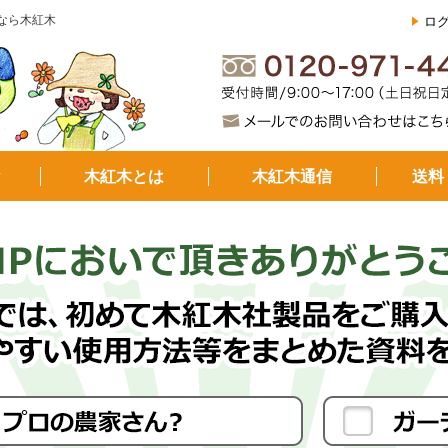
なら木紅木
ロ
▼
木紅木とは
木紅木通信
送料