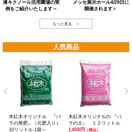
液キクノール活用圃場の実
メッセ展示ホール4/29日に
例をご紹介いたします～
開催されます♬
もっと見る ＞
人気商品
木紅木オリジナル 『バ
木紅木オリジナルの 『バ
ラの堆肥』（元肥入り）
ラの土』 １２リットル
10リットル 1袋～
1,650円
（税込）