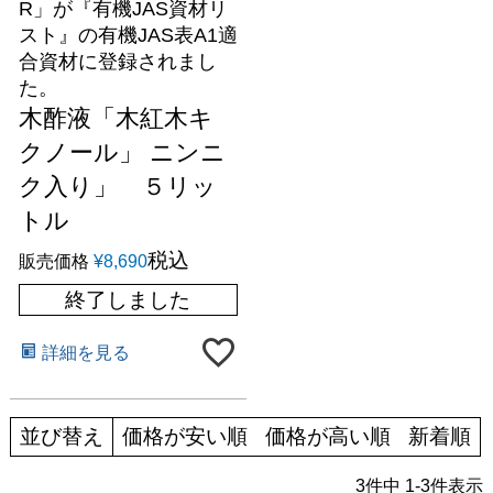
R」が『有機JAS資材リ
スト』の有機JAS表A1適
合資材に登録されまし
た。
木酢液「木紅木キ
クノール」 ニンニ
ク入り」 ５リッ
トル
税込
販売価格
¥
8,690
終了しました
詳細を見る
並び替え
価格が安い順
価格が高い順
新着順
3
件中
1
-
3
件表示