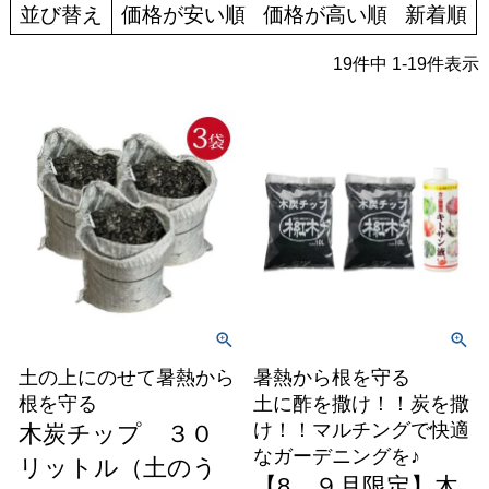
並び替え
価格が安い順
価格が高い順
新着順
19
件中
1
-
19
件表示
土の上にのせて暑熱から
暑熱から根を守る
根を守る
土に酢を撒け！！炭を撒
け！！マルチングで快適
木炭チップ ３０
なガーデニングを♪
リットル（土のう
【8、９月限定】木