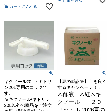
カートに入れる
キクノール20L・キトサ
【夏の感謝祭】土を良く
ン20L専用のコックで
するキャンペーン！！
す。
木酢液「木紅木キ
※キクノール/キトサン
クノール」 ２０
20L以外の商品をご注文
リットル-2026夏の