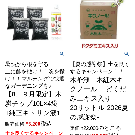
暑熱から根を守る
【夏の感謝祭】土を良く
土に酢を撒け！！炭を撒
するキャンペーン！！
け！！マルチングで快適
木酢液「木紅木キ
なガーデニングを♪
クノール」 どくだ
【8、９月限定】木
みエキス入り」
炭チップ10L×4袋
20リットル-2026夏
+純正キトサン液1L
の感謝祭-
税込
販売価格
¥
5,200
のところ
定価
¥
22,000
土を良くするキャンペーン