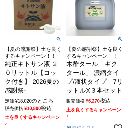
【夏の感謝祭】土を良く
【夏の感謝祭】土を良く
するキャンペーン！！
するキャンペーン！！
純正キトサン液 ２
木酢タール「キク
０リットル【コッ
タール」 濃縮タイ
ク付き】-2026夏の
プ/液状タイプ 7リ
感謝祭-
ットルX３本セット
のところ
税込
定価
¥
18,020
販売価格
¥
6,270
税込
販売価格
¥
10,800
土を良くするキャンペーン
♪
土を良くするキャンペーン
♪
詳細を見る