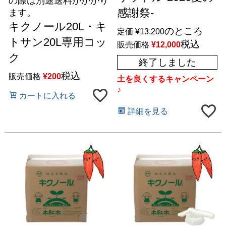
の際は別途送料がかかり
感謝祭-
ます。
キクノール20L・キ
のところ
定価
¥
13,200
トサン20L専用コッ
税込
販売価格
¥
12,000
ク
終了しました
税込
販売価格
¥
200
土を良くするキャンペーン
♪
カートに入れる
詳細を見る