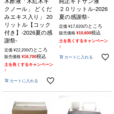
木酢液「木紅木キ
純正キトサン液
クノール」 どくだ
２０リットル-2026
みエキス入り」 20
夏の感謝祭-
リットル【コック
のところ
定価
¥
17,820
付き】-2026夏の感
税込
販売価格
¥
10,600
謝祭-
土を良くするキャンペーン
♪
のところ
定価
¥
22,200
税込
販売価格
¥
16,700
カートに入れる
土を良くするキャンペーン
♪
カートに入れる