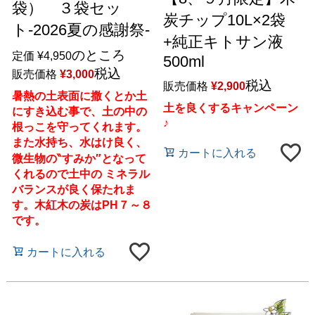
袋） ３袋セッ
炭チップ10L×2袋
ト-2026夏の感謝祭-
+純正キトサン液
のところ
定価
¥
4,950
500ml
税込
販売価格
¥
3,000
税込
販売価格
¥
2,900
暑熱の土表面に撒くとか土
土を良くするキャンペーン
にすき込む事で、土の中の
♪
根っこを守ってくれます。
また水持ち、水はけ良く、
カートに入れる
微生物の‶すみか″となって
くれるので土中の ミネラル
バランスが良く保たれま
す。木紅木の炭はPH７～８
です。
カートに入れる