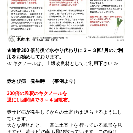
★通常300 倍前後で水やり代わりに２～３回/ 月のご利
用をお勧めしております。
≪ キクノールは、土壌改良材としてご利用下さい ≫
赤さび病 発生時 （事例より）
300倍の希釈のキクノールを
週に1 回間隔で３～４回散布。
赤サビ病が発生してからの土寄せは 遅らせるようにし
ています。
大きな産地だと、一斉に土寄せを 行っている風景を見
ますが、赤サビ の菌も飛び散っています。この時は、