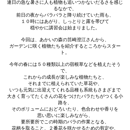
連日の急な暑さに人も植物も追いつかないだるさを感じ
るなかで、
前日の夜からパラパラと降り続けていた雨も、
１０時にはあがり、しっとりと露を帯びて
穏やかに講習会は始まりました。
今回は、あかいの森の筥崎澄江さんから、
ガーデンに咲く植物たちを紹介するところからスター
ト。
今年の春には５０種類以上の宿根草などを植えたそう
で、
これからの成長が楽しみな植物たちと、
それまでに植えられていた草花や、
いつも元気に出迎えてくれる品種も系統もさまざまで
大きく育ってたくさんの花をつけたバラたちがつくる小
路を、
そのボリュームにおどろいたり、色合わせや香りを
思い思いに楽しみながら、
要所要所でこの時期のバラの作業となる、
花柄を取ること、２番花を咲かせるための剪定や、