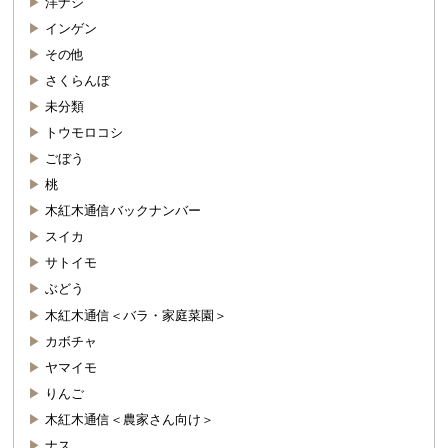
洋ナシ
インゲン
その他
さくらんぼ
未分類
トウモロコシ
ごぼう
桃
木紅木通信バックナンバー
スイカ
サトイモ
ぶどう
木紅木通信＜バラ・家庭菜園＞
カボチャ
ヤマイモ
りんご
木紅木通信＜農家さん向け＞
ナス