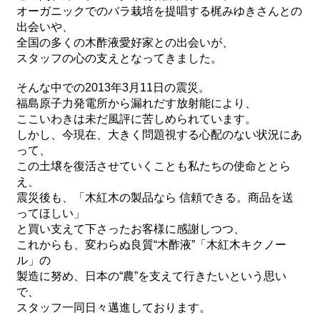
オーガニックでのバラ栽培を提唱する梶みゆきさんとの
出会いや、
全国の多くの木酢液愛好家との出会いが、
スタッフの心の支えとなってきました。
そんな中での2013年3月11日の震災。
福島原子力発電所から漏れだす放射能により、
ここいわきは未だ風評に苦しめられています。
しかし、今現在、大きく問題視する心配のない状況にあ
って、
この土壌を復活させていくことも私たちの使命ととら
え、
震災後も、「木紅木の製品なら 信頼できる。商品を送
ってほしい」
と買い支えて下さったお客様に感謝しつつ、
これからも、変わらぬ良質“木酢液”「木紅木キクノー
ル」の
製造に努め、日本の“農”を支えて行きたいという思い
で、
スタッフ一同日々邁進しております。