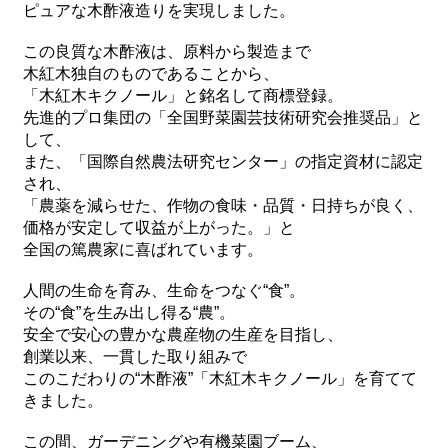
ピュアな木酢液造りを実現しました。
この良質な木酢液は、原料から製造まで
木紅木独自のものであることから、
「木紅木キクノール」と銘名して商標登録。
先進的プロ集団の「全国野菜園芸技術研究会推奨品」と
して、
また、「国際自然農法研究センター」の指定資材に認定
され、
「農薬を減らせた、作物の食味・品質・日持ちが良く、
価格が安定して収益が上がった。」と
全国の篤農家に喜ばれています。
人間の生命を育み、生命をつなぐ“食”。
その“食”を生み出し得る“農”。
安全で安心の豊かな農産物の生産を目指し、
創業以来、一貫した取り組みで
このこだわりの“木酢液”「木紅木キクノール」を育てて
きました。
この間、ガーデニングや有機菜園ブーム、