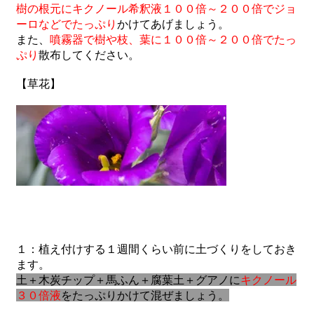
樹の根元にキクノール希釈液１００倍～２００倍でジョ
ーロなどでたっぷり
かけてあげましょう。
また、
噴霧器で樹や枝、葉に１００倍～２００倍でたっ
ぷり
散布してください。
【草花】
１：植え付けする１週間くらい前に土づくりをしておき
ます。
土＋木炭チップ＋馬ふん＋腐葉土＋グアノに
キクノール
３０倍液
をたっぷりかけて混ぜましょう。