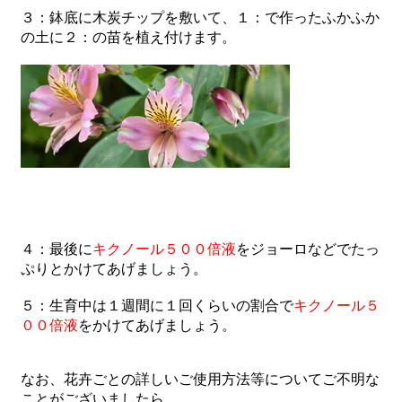
３：鉢底に木炭チップを敷いて、１：で作ったふかふか
の土に２：の苗を植え付けます。
４：最後に
キクノール５００倍液
をジョーロなどでたっ
ぷりとかけてあげましょう。
５：生育中は１週間に１回くらいの割合で
キクノール５
００倍液
をかけてあげましょう。
なお、花卉ごとの詳しいご使用方法等についてご不明な
ことがございましたら