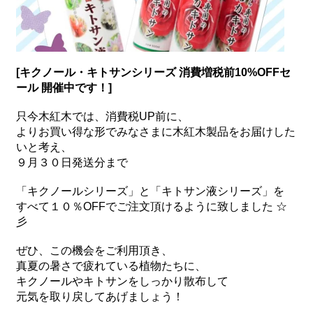
[キクノール・キトサンシリーズ 消費増税前10%OFFセ
ール 開催中です！]
只今木紅木では、消費税UP前に、
よりお買い得な形でみ
なさまに木紅木製品をお届けした
いと考え、
９月３０日発
送分まで
「キクノールシリーズ」と「キトサン液シリーズ」を
すべ
て１０％OFFでご注文頂けるように致しました ☆
彡
ぜひ、この機会をご利用頂き、
真夏の暑さで疲れている植物たちに、
キクノールやキトサンをしっかり
散布して
元気を取り戻してあげましょう！