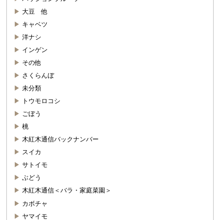
大豆 他
キャベツ
洋ナシ
インゲン
その他
さくらんぼ
未分類
トウモロコシ
ごぼう
桃
木紅木通信バックナンバー
スイカ
サトイモ
ぶどう
木紅木通信＜バラ・家庭菜園＞
カボチャ
ヤマイモ