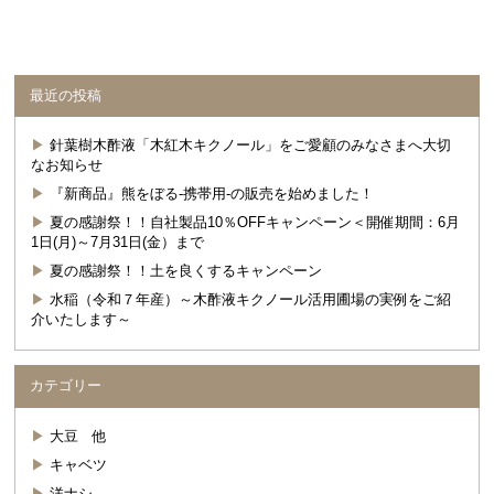
最近の投稿
針葉樹木酢液「木紅木キクノール」をご愛顧のみなさまへ大切
なお知らせ
『新商品』熊をぼる-携帯用-の販売を始めました！
夏の感謝祭！！自社製品10％OFFキャンペーン＜開催期間：6月
1日(月)～7月31日(金）まで
夏の感謝祭！！土を良くするキャンペーン
水稲（令和７年産）～木酢液キクノール活用圃場の実例をご紹
介いたします～
カテゴリー
大豆 他
キャベツ
洋ナシ