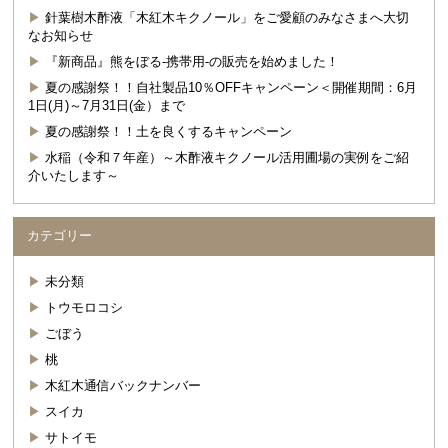
針葉樹木酢液「木紅木キクノール」をご愛顧のみなさまへ大切
なお知らせ
『新商品』熊をぼる-携帯用-の販売を始めました！
夏の感謝祭！！自社製品10％OFFキャンペーン＜開催期間：6月
1日(月)～7月31日(金）まで
夏の感謝祭！！土を良くするキャンペーン
水稲（令和７年産）～木酢液キクノール活用圃場の実例をご紹
介いたします～
カテゴリー
未分類
トウモロコシ
ごぼう
桃
木紅木通信バックナンバー
スイカ
サトイモ