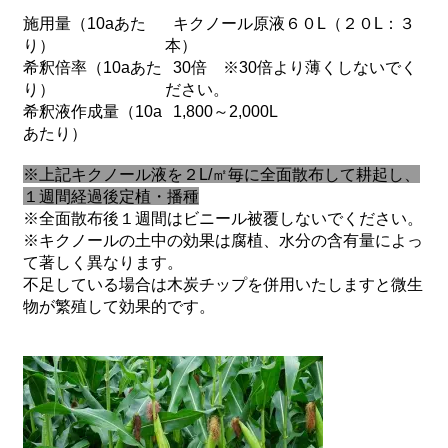
施用量（10aあた
キクノール原液６０L（２０L：３
り）
本）
希釈倍率（10aあた
30倍 ※30倍より薄くしないでく
り）
ださい。
希釈液作成量（10a
1,800～2,000L
あたり）
※上記キクノール液を２L/㎡毎に全面散布して耕起し、
１週間経過後定植・播種
※全面散布後１週間はビニール被覆しないでください。
※キクノールの土中の効果は腐植、水分の含有量によっ
て著しく異なります。
不足している場合は木炭チップを併用いたしますと微生
物が繁殖して効果的です。