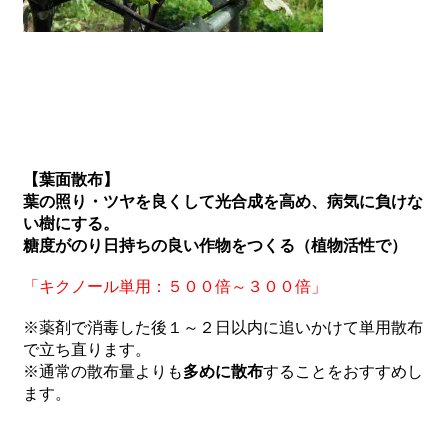
【葉面散布】
葉の照り・ツヤを良くして光合成を高め、病気に負けな
い樹にする。
糖度がのり日持ちの良い作物をつくる（植物活性で）
「キクノール単用：５００倍～３００倍」
※薬剤で消毒した後１～２日以内に追いかけて単用散布
で立ち直ります。
※通常の散布量よりも
多めに散布
することをおすすめし
ます。