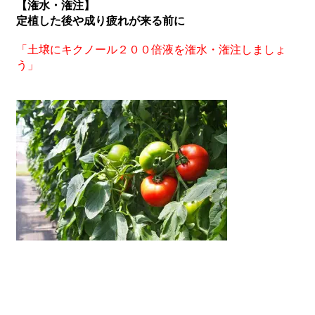
【潅水・潅注】
定植した後や成り疲れが来る前に
「土壌にキクノール２００倍液を潅水・潅注しましょ
う」