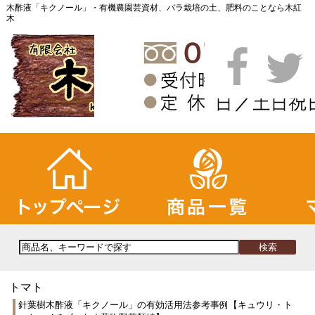
木酢液「キクノール」・有機農園芸資材、バラ栽培の土、肥料のことなら木紅
木
トマト
針葉樹木酢液「キクノール」の有効活用法参考事例【キュウリ・ト