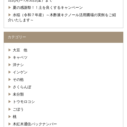
1日(月)～7月31日(金）まで
夏の感謝祭！！土を良くするキャンペーン
水稲（令和７年産）～木酢液キクノール活用圃場の実例をご紹
介いたします～
カテゴリー
大豆 他
キャベツ
洋ナシ
インゲン
その他
さくらんぼ
未分類
トウモロコシ
ごぼう
桃
木紅木通信バックナンバー