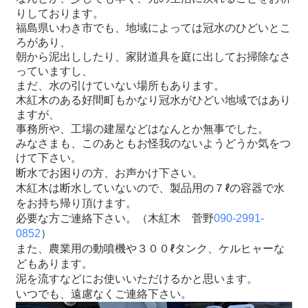
りしております。
福島県いわき市でも、地域によっては冠水のひどいとこ
ろがあり、
朝から泥出ししたり、
家財道具を庭に出してお掃除なさ
っていますし、
まだ、水の引けていない場所もあります。
木紅木のある好間町もかなり冠水がひどい地域ではあり
ますが、
事務所や、工場の建屋などはなんとか無事でした。
みなさまも、
このあともお怪我のないようどうか気をつ
けて下さい。
断水でお困りの方、お声かけ下さい。
木紅木は断水していないので、
製品用の７ℓの容器で水
をお持ち帰り頂けます。
必要な方ご連絡下さい。（木紅木 菅野
090-2991-
）
0852
また、農業用の動噴機や３００ℓタンク、
ケルヒャーな
どもあります。
泥を流すなどにお使いいただけるかと思います。
いつでも、遠慮なくご連絡下さい。