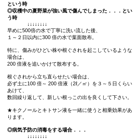
という時
◎収穫中の夏野菜が強い風で傷んでしまった．．．とい
う時
↓↓↓↓↓↓↓↓
早めに500倍の水で丁寧に洗い流した後、
１～２日以内に300 倍の水で葉面散布。
特に、傷みがひどい株や根ぐされを起こしているような
場合は、
200 倍液を追いかけて散布する。
根ぐされから立ち直らせたい場合は、
必ず土に100 倍～ 200 倍液（2ℓ／㎡）を３～５日くらい
あけて、
数回繰り返して、新しい根っこの出を良くして下さい。
★キクノールとキトサン液を一緒に使うと相乗効果があ
ります。
◎病気予防の消毒をする場合．．．
↓↓↓↓↓↓↓↓