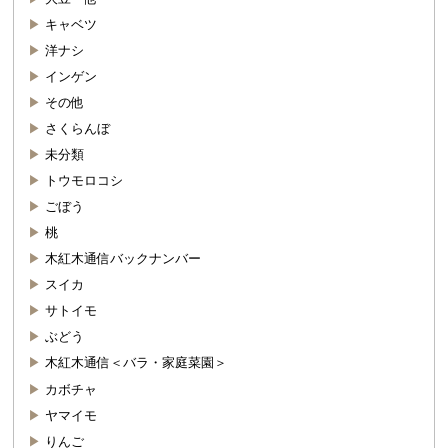
キャベツ
洋ナシ
インゲン
その他
さくらんぼ
未分類
トウモロコシ
ごぼう
桃
木紅木通信バックナンバー
スイカ
サトイモ
ぶどう
木紅木通信＜バラ・家庭菜園＞
カボチャ
ヤマイモ
りんご