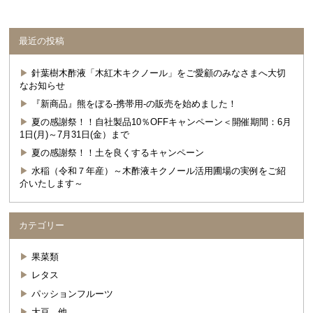
最近の投稿
針葉樹木酢液「木紅木キクノール」をご愛顧のみなさまへ大切
なお知らせ
『新商品』熊をぼる-携帯用-の販売を始めました！
夏の感謝祭！！自社製品10％OFFキャンペーン＜開催期間：6月
1日(月)～7月31日(金）まで
夏の感謝祭！！土を良くするキャンペーン
水稲（令和７年産）～木酢液キクノール活用圃場の実例をご紹
介いたします～
カテゴリー
果菜類
レタス
パッションフルーツ
大豆 他