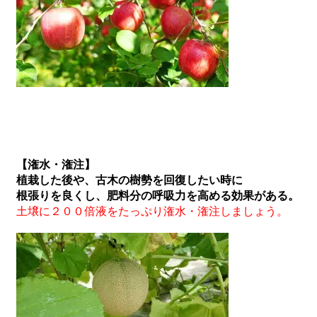
【潅水・潅注】
植栽した後や、古木の樹勢を回復したい時に
根張りを良くし、肥料分の呼吸力を高める効果がある。
土壌に２００倍液をたっぷり潅水・潅注しましょう。