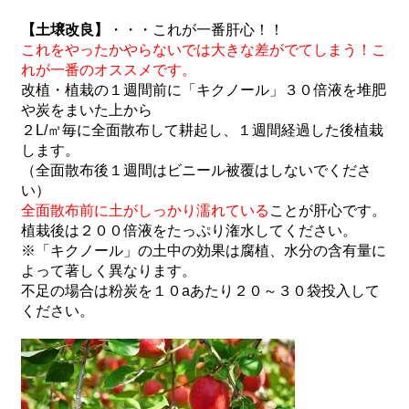
【土壌改良】
・・・これが一番肝心！！
これをやったかやらないでは大きな差がでてしまう！こ
れが一番のオススメです。
改植・植栽の１週間前に「キクノール」３０倍液を堆肥
や炭をまいた上から
２L/㎡毎に全面散布して耕起し、１週間経過した後植栽
します。
（全面散布後１週間はビニール被覆はしないでくださ
い）
全面散布前に土がしっかり濡れている
ことが肝心です。
植栽後は２００倍液をたっぷり潅水してください。
※「キクノール」の土中の効果は腐植、水分の含有量に
よって著しく異なります。
不足の場合は粉炭を１０aあたり２０～３０袋投入して
ください。