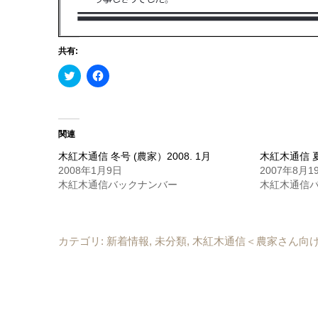
共有:
ク
Facebook
リ
で
ッ
共
ク
有
し
す
て
る
Twitter
に
関連
で
は
共
ク
木紅木通信 冬号 (農家）2008. 1月
木紅木通信 夏号
有
リ
(新
ッ
2008年1月9日
2007年8月1
し
ク
木紅木通信バックナンバー
木紅木通信
い
し
ウ
て
ィ
く
ン
だ
ド
さ
ウ
い
カテゴリ:
で
(新
新着情報
,
未分類
,
木紅木通信＜農家さん向
開
し
き
い
ま
ウ
す)
ィ
ン
ド
ウ
で