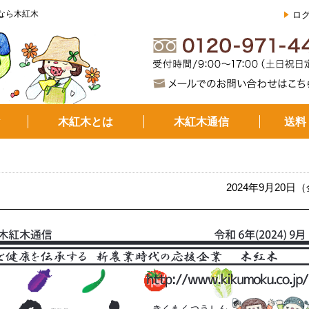
なら木紅木
ロ
▼
木紅木とは
木紅木通信
送料
2024年9月20日