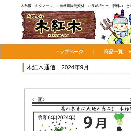
木酢液「キクノール」・有機農園芸資材、バラ栽培の土、肥料のこと
トップページ
商品一覧 
木紅木通信 2024年9月