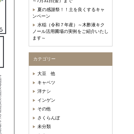
～7月31日(金）まで
夏の感謝祭！！土を良くするキャ
ンペーン
水稲（令和７年産）～木酢液キク
ノール活用圃場の実例をご紹介いたし
ます～
カテゴリー
大豆 他
キャベツ
洋ナシ
インゲン
その他
さくらんぼ
未分類