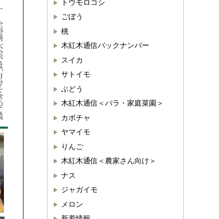
トウモロコシ
ごぼう
桃
木紅木通信バックナンバー
スイカ
サトイモ
ぶどう
木紅木通信＜バラ・家庭菜園＞
カボチャ
ヤマイモ
りんご
木紅木通信＜農家さん向け＞
ナス
ジャガイモ
メロン
新着情報