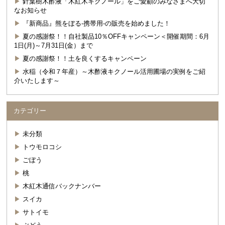
針葉樹木酢液「木紅木キクノール」をご愛顧のみなさまへ大切
なお知らせ
『新商品』熊をぼる-携帯用-の販売を始めました！
夏の感謝祭！！自社製品10％OFFキャンペーン＜開催期間：6月
1日(月)～7月31日(金）まで
夏の感謝祭！！土を良くするキャンペーン
水稲（令和７年産）～木酢液キクノール活用圃場の実例をご紹
介いたします～
カテゴリー
未分類
トウモロコシ
ごぼう
桃
木紅木通信バックナンバー
スイカ
サトイモ