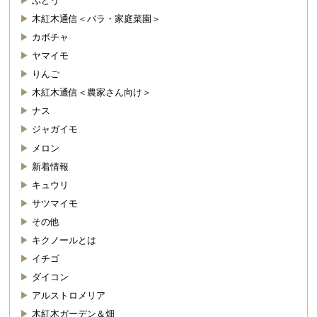
ぶどう
木紅木通信＜バラ・家庭菜園＞
カボチャ
ヤマイモ
りんご
木紅木通信＜農家さん向け＞
ナス
ジャガイモ
メロン
新着情報
キュウリ
サツマイモ
その他
キクノールとは
イチゴ
ダイコン
アルストロメリア
木紅木ガーデン＆畑