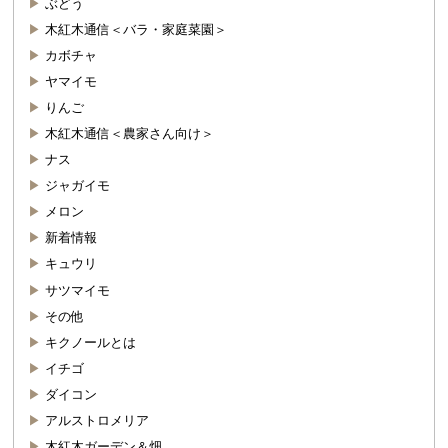
ぶどう
木紅木通信＜バラ・家庭菜園＞
カボチャ
ヤマイモ
りんご
木紅木通信＜農家さん向け＞
ナス
ジャガイモ
メロン
新着情報
キュウリ
サツマイモ
その他
キクノールとは
イチゴ
ダイコン
アルストロメリア
木紅木ガーデン＆畑