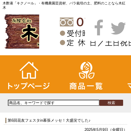
木酢液「キクノール」・有機農園芸資材、バラ栽培の土、肥料のことなら木紅
木
第6回花友フェスタin幕張メッセ！大盛況でした♪
2025年5月9日（金曜日）