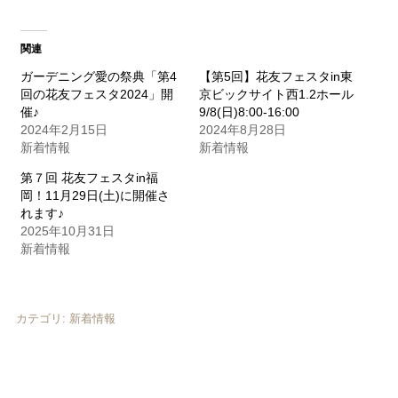
ク
有
し
す
て
る
Twitter
に
関連
で
は
共
ク
ガーデニング愛の祭典「第4
【第5回】花友フェスタin東
有
リ
(新
ッ
回の花友フェスタ2024」開
京ビックサイト西1.2ホール
し
ク
い
し
催♪
9/8(日)8:00-16:00
ウ
て
2024年2月15日
2024年8月28日
ィ
く
ン
だ
新着情報
新着情報
ド
さ
ウ
い
第７回 花友フェスタin福
で
(新
開
し
岡！11月29日(土)に開催さ
き
い
れます♪
ま
ウ
す)
ィ
2025年10月31日
ン
新着情報
ド
ウ
で
開
き
ま
カテゴリ:
新着情報
す)