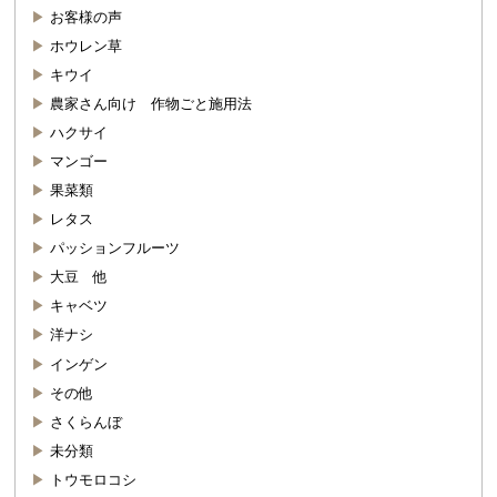
お客様の声
ホウレン草
キウイ
農家さん向け 作物ごと施用法
ハクサイ
マンゴー
果菜類
レタス
パッションフルーツ
大豆 他
キャベツ
洋ナシ
インゲン
その他
さくらんぼ
未分類
トウモロコシ