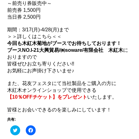
～前売り券販売中～
前売券 1,500円
当日券 2,500円
期間：3/17(月)-4/28(月)まで
＞＞詳しくはこちら＜＜
今回も木紅木菊地がブースでお待ちしております！
ブースNO.I-21大興貿易/㈱soware/有限会社 木紅木
に
おりますので
皆様ぜひお立ち寄りください!!
お気軽にお声掛け下さいませ♪
また、花友フェスタにて当社製品をご購入の方に
木紅木オンラインショップ
で使用できる
【10％OFFチケット】をプレゼント
いたします。
皆様とお会いできるのを楽しみにしています！
共有:
ク
Facebook
リ
で
ッ
共