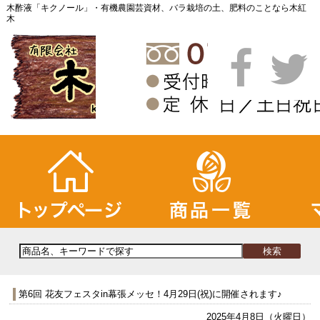
木酢液「キクノール」・有機農園芸資材、バラ栽培の土、肥料のことなら木紅
木
第6回 花友フェスタin幕張メッセ！4月29日(祝)に開催されます♪
2025年4月8日（火曜日）