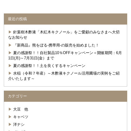
(新
ッ
し
ク
い
し
ウ
て
ィ
く
最近の投稿
ン
だ
ド
さ
ウ
い
で
(新
針葉樹木酢液「木紅木キクノール」をご愛顧のみなさまへ大切
開
し
なお知らせ
き
い
ま
ウ
『新商品』熊をぼる-携帯用-の販売を始めました！
す)
ィ
ン
夏の感謝祭！！自社製品10％OFFキャンペーン＜開催期間：6月
ド
1日(月)～7月31日(金）まで
ウ
で
夏の感謝祭！！土を良くするキャンペーン
開
き
水稲（令和７年産）～木酢液キクノール活用圃場の実例をご紹
ま
す)
介いたします～
カテゴリー
大豆 他
キャベツ
洋ナシ