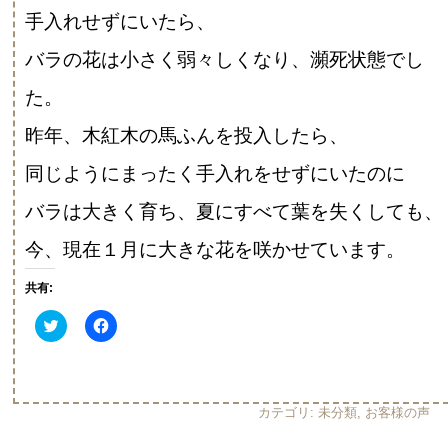
手入れせずにいたら、
バラの花は小さく弱々しくなり、瀕死状態でし
た。
昨年、木紅木の馬ふんを投入したら、
同じようにまったく手入れをせずにいたのに
バラは大きく育ち、夏にすべて葉を失くしても、
今、現在１月に大きな花を咲かせています。
共有:
ク
Facebook
リ
で
ッ
共
ク
有
し
す
て
る
Twitter
に
カテゴリ:
未分類
,
お客様の声
で
は
共
ク
有
リ